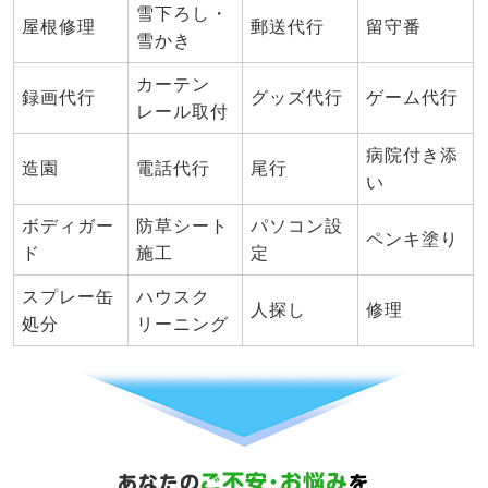
雪下ろし・
屋根修理
郵送代行
留守番
雪かき
カーテン
録画代行
グッズ代行
ゲーム代行
レール取付
病院付き添
造園
電話代行
尾行
い
ボディガー
防草シート
パソコン設
ペンキ塗り
ド
施工
定
スプレー缶
ハウスク
人探し
修理
処分
リーニング
ご不安･お悩み
あなたの
を