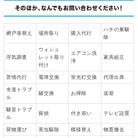
そのほか、なんでもお問い合わせください！
ハチの巣駆
網戸張替え
場所取り
購入代行
除
ウォシュ
エアコン洗
浮気調査
レット取り
家具組立
浄
付け
苦情代行
電球交換
蛍光灯交換
代理出席
水道トラブ
鍵交換
お掃除
送迎
ル
騒音トラブ
探偵
付き添い
テレビ設置
ル
荷物運び
害虫駆除
模様替え
物置撤去